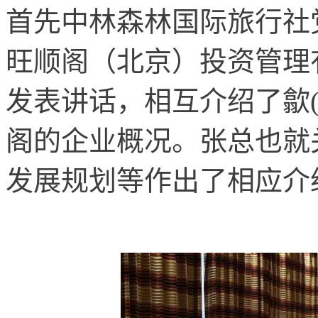
首先中林森林国际旅行社
旺顺阁（北京）投资管理
发表讲话，相互介绍了歙
阁的企业
概况。张总也就
发展规划等作出了相应介