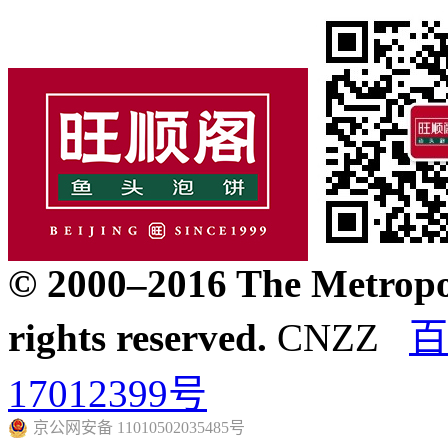
© 2000–2016 The Metropol
rights reserved.
CNZZ
百
17012399号
京公网安备 11010502035485号