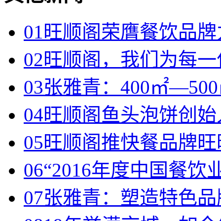
01
旺顺阁荣膺餐饮品牌
02
旺顺阁，我们为每一位
03
张雅青：400㎡—500
04
旺顺阁鱼头泡饼创始人
05
旺顺阁推快餐品牌旺旺
06
“2016年度中国餐饮业
07
张雅青：塑造特色品牌 