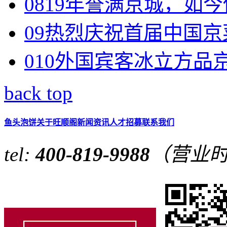
08
19年誉满京城，如今他
09
热烈庆祝首届中国京菜
010
外国宾客冰立方品京味
back top
鱼头泡饼
关于旺顺阁
新闻资讯
人才招募
联系我们
tel:
400-819-9988
（营业时间 